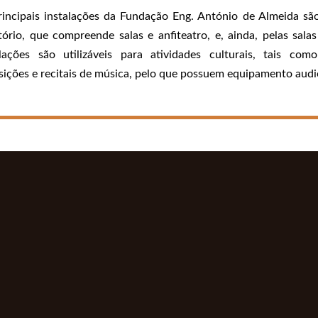
rincipais instalações da Fundação Eng. António de Almeida são
tório, que compreende salas e anfiteatro, e, ainda, pelas sal
alações são utilizáveis para atividades culturais, tais com
ições e recitais de música, pelo que possuem equipamento audio