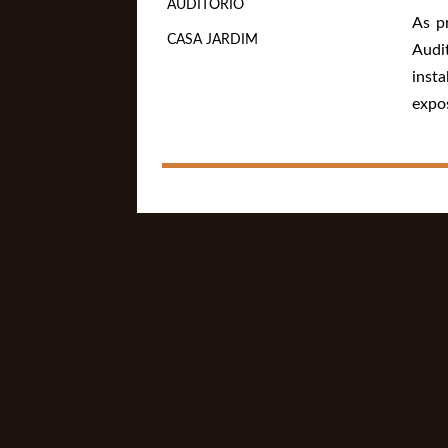
AUDITÓRIO
As p
CASA JARDIM
Audi
inst
expos